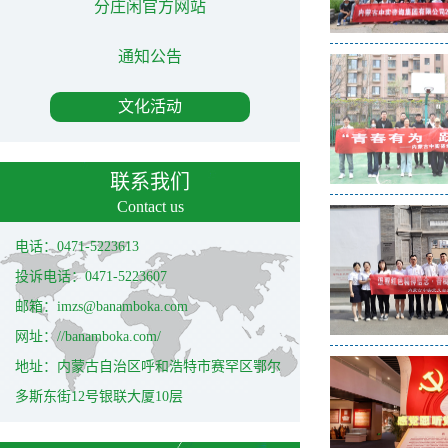
分庄闲官方网站
通知公告
文化活动
联系我们
Contact us
电话：0471-5223613
投诉电话：0471-5223607
邮箱：imzs@banamboka.com
网址：//banamboka.com/
地址：内蒙古自治区呼和浩特市赛罕区鄂尔
多斯东街12号银联大厦10层