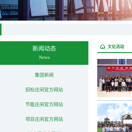
文化活动
新闻动态
News
集团新闻
招标庄闲官方网站
节能庄闲官方网站
项目庄闲官方网站