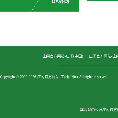
庄闲官方网站-庄闲(中国)
/
庄闲官方网站-庄
Copyright © 2002-2026 庄闲官方网站-庄闲(中国) All rights reserved.
本网站内容归庄闲官方