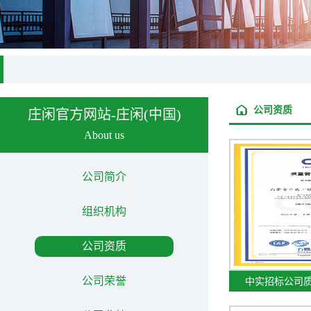
公司资质
庄闲官方网站-庄闲(中国)
About us
公司简介
组织机构
公司资质
公司荣誉
中实招标公司