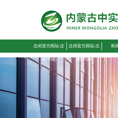
庄闲官方网站
庄闲官方网站-庄
庄闲官方网站-庄
新
闲(中国)
闲(中国)