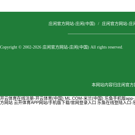
庄闲官方网站-庄闲(中国)
/
庄闲官方网站-庄
Copyright © 2002-2026 庄闲官方网站-庄闲(中国) All rights reserved.
本网站内容归庄闲官方
开云体育在线注册-开云体育(中国)
ML.COM-米兰(中国)
乐鱼手机版app
方网站
云开体育APP网站/手机版下载/官网登录入口
乐鱼在线登陆入口-乐