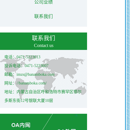
公司业绩
联系我们
联系我们
Contact us
电话：0471-5223613
投诉电话：0471-5223607
邮箱：imzs@banamboka.com
网址：//banamboka.com/
地址：内蒙古自治区呼和浩特市赛罕区鄂尔
多斯东街12号银联大厦10层