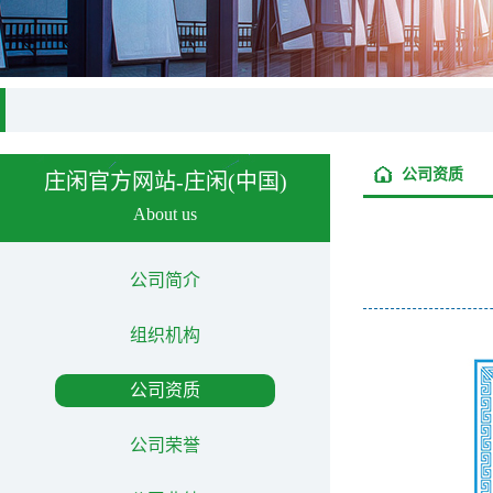
公司资质
庄闲官方网站-庄闲(中国)
About us
公司简介
组织机构
公司资质
公司荣誉