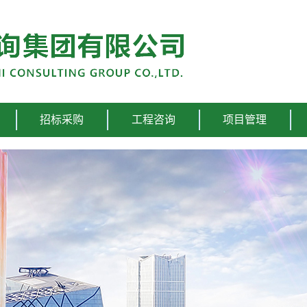
招标采购
工程咨询
项目管理