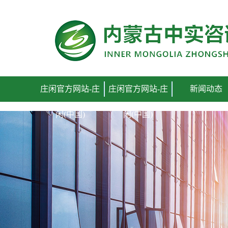
庄闲官方网站
庄闲官方网站-庄
庄闲官方网站-庄
新闻动态
闲(中国)
闲(中国)