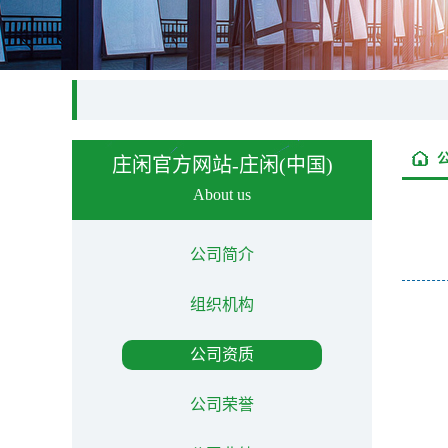
庄闲官方网站-庄闲(中国)
About us
公司简介
组织机构
公司资质
公司荣誉